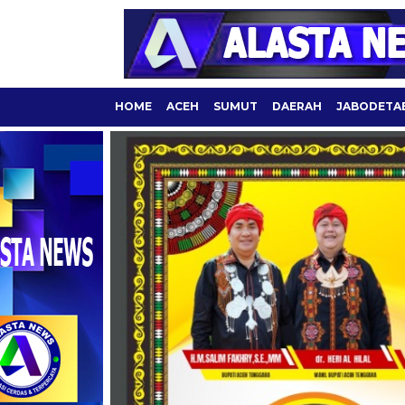
HOME
ACEH
SUMUT
DAERAH
JABODETA