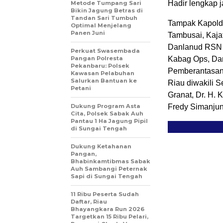
Hadir lengkap 
Metode Tumpang Sari
Bikin Jagung Betras di
Tandan Sari Tumbuh
Tampak Kapolda
Optimal Menjelang
Panen Juni
Tambusai, Kaja
Danlanud RSN d
Perkuat Swasembada
Pangan Polresta
Kabag Ops, Dan
Pekanbaru: Polsek
Pemberantasan 
Kawasan Pelabuhan
Salurkan Bantuan ke
Riau diwakili 
Petani
Granat, Dr. H. 
Dukung Program Asta
Fredy Simanjun
Cita, Polsek Sabak Auh
Pantau 1 Ha Jagung Pipil
di Sungai Tengah
Dukung Ketahanan
Pangan,
Bhabinkamtibmas Sabak
Auh Sambangi Peternak
Sapi di Sungai Tengah
11 Ribu Peserta Sudah
Daftar, Riau
Bhayangkara Run 2026
Targetkan 15 Ribu Pelari,