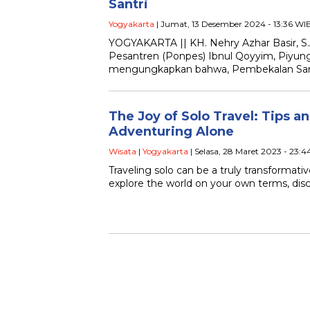
Santri
Yogyakarta
| Jumat, 13 Desember 2024 - 13:36 WI
YOGYAKARTA || KH. Nehry Azhar Basir, S
Pesantren (Ponpes) Ibnul Qoyyim, Piyung
mengungkapkan bahwa, Pembekalan Santr
The Joy of Solo Travel: Tips an
Adventuring Alone
Wisata
|
Yogyakarta
| Selasa, 28 Maret 2023 - 23:
Traveling solo can be a truly transformativ
explore the world on your own terms, di