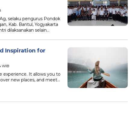
B
.Ag, selaku pengurus Pondok
an, Kab. Bantul, Yogyakarta
i dilaksanakan selain…
d Inspiration for
44 WIB
e experience. It allows you to
scover new places, and meet…