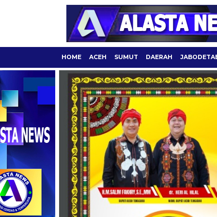
HOME
ACEH
SUMUT
DAERAH
JABODETA