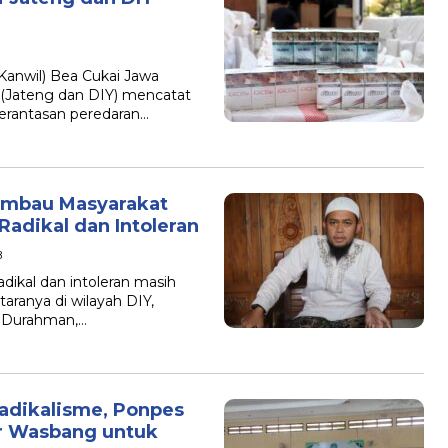
Kanwil) Bea Cukai Jawa
(Jateng dan DIY) mencatat
erantasan peredaran…
Himbau Masyarakat
dikal dan Intoleran
B
kal dan intoleran masih
aranya di wilayah DIY,
ri Durahman,…
Radikalisme, Ponpes
ar Wasbang untuk