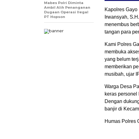
Mabes Polri Diminta
Ambil Alih Penanganan
Kapolres Gayo 
Dugaan Operasi Ilegal
Irwansyah, S.H
PT Hopson
menembus berba
tangan para pe
Kami Polres Ga
membuka akses
yang belum ter
memberikan pe
musibah, ujar 
Warga Desa Pas
keras personel 
Dengan dukunga
banjir di Kecam
Humas Polres 