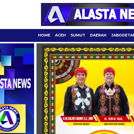
HOME
ACEH
SUMUT
DAERAH
JABODETA