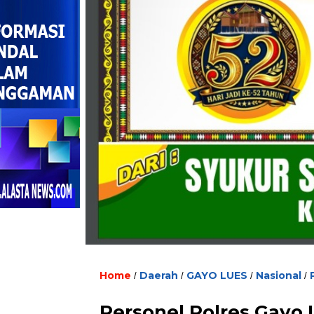
Home
Daerah
GAYO LUES
Nasional
/
/
/
/
Personel Polres Gayo