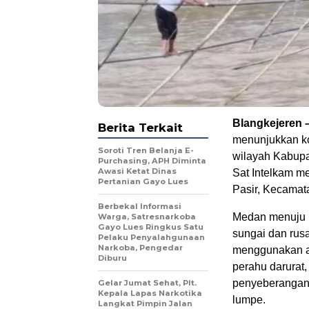
Blangkejeren 
Berita Terkait
menunjukkan k
Soroti Tren Belanja E-
wilayah Kabupa
Purchasing, APH Diminta
Awasi Ketat Dinas
Sat Intelkam m
Pertanian Gayo Lues
Pasir, Kecamat
Berbekal Informasi
Medan menuju l
Warga, Satresnarkoba
Gayo Lues Ringkus Satu
sungai dan rus
Pelaku Penyalahgunaan
Narkoba, Pengedar
menggunakan al
Diburu
perahu darurat,
penyeberangan 
Gelar Jumat Sehat, Plt.
Kepala Lapas Narkotika
lumpe.
Langkat Pimpin Jalan