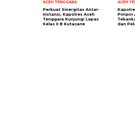
ACEH TENGGARA
ACEH T
Perkuat Sinergitas Antar-
Kapolre
Instansi, Kapolres Aceh
Pimpin 
Tenggara Kunjungi Lapas
Tekanka
Kelas II B Kutacane
dan Pel