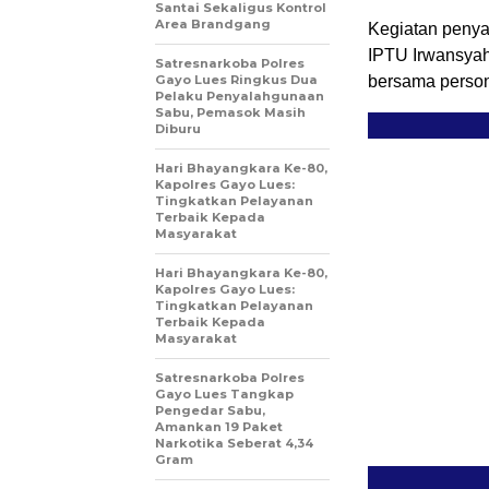
Santai Sekaligus Kontrol
Area Brandgang
Kegiatan penya
IPTU Irwansyah,
Satresnarkoba Polres
Gayo Lues Ringkus Dua
bersama person
Pelaku Penyalahgunaan
Sabu, Pemasok Masih
Diburu
Hari Bhayangkara Ke-80,
Kapolres Gayo Lues:
Tingkatkan Pelayanan
Terbaik Kepada
Masyarakat
Hari Bhayangkara Ke-80,
Kapolres Gayo Lues:
Tingkatkan Pelayanan
Terbaik Kepada
Masyarakat
Satresnarkoba Polres
Gayo Lues Tangkap
Pengedar Sabu,
Amankan 19 Paket
Narkotika Seberat 4,34
Gram