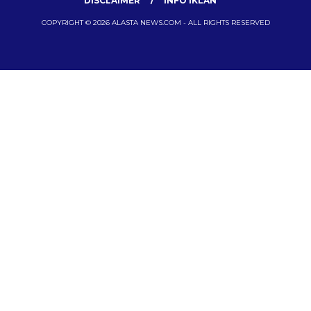
DISCLAIMER
INFO IKLAN
COPYRIGHT © 2026 ALASTA NEWS.COM - ALL RIGHTS RESERVED