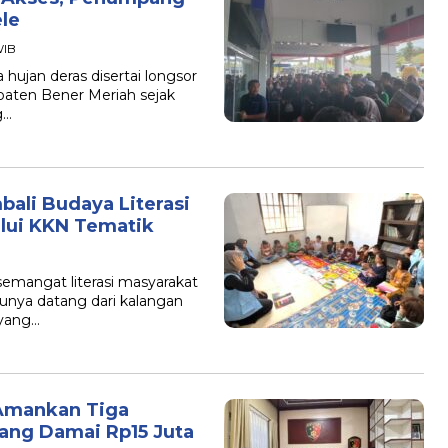
le
WIB
jan deras disertai longsor
aten Bener Meriah sejak
g…
ali Budaya Literasi
alui KKN Tematik
mangat literasi masyarakat
satunya datang dari kalangan
 yang…
 Amankan Tiga
ng Damai Rp15 Juta