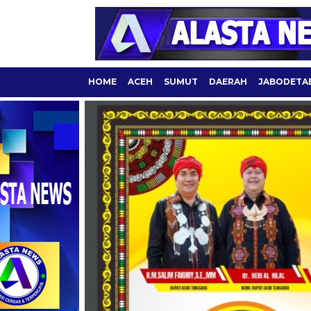
HOME
ACEH
SUMUT
DAERAH
JABODETA