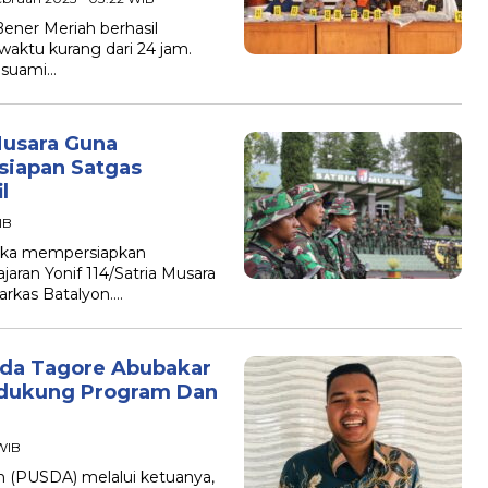
ener Meriah berhasil
ktu kurang dari 24 jam.
n suami…
 Musara Guna
siapan Satgas
l
IB
ngka mempersiapkan
jaran Yonif 114/Satria Musara
arkas Batalyon….
da Tagore Abubakar
ndukung Program Dan
 WIB
 (PUSDA) melalui ketuanya,