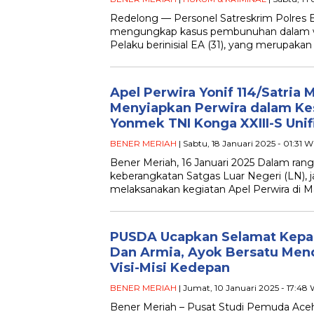
Redelong — Personel Satreskrim Polres B
mengungkap kasus pembunuhan dalam wa
Pelaku berinisial EA (31), yang merupaka
Apel Perwira Yonif 114/Satria
Menyiapkan Perwira dalam Ke
Yonmek TNI Konga XXIII-S Unifi
BENER MERIAH
| Sabtu, 18 Januari 2025 - 01:31 W
Bener Meriah, 16 Januari 2025 Dalam ra
keberangkatan Satgas Luar Negeri (LN), ja
melaksanakan kegiatan Apel Perwira di M
PUSDA Ucapkan Selamat Kepa
Dan Armia, Ayok Bersatu Me
Visi-Misi Kedepan
BENER MERIAH
| Jumat, 10 Januari 2025 - 17:48
Bener Meriah – Pusat Studi Pemuda Aceh