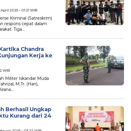
 April 2025 - 01:21 WIB
erse Kriminal (Satreskrim)
an respons cepat dalam
akat. Tiga…
Kartika Chandra
Kunjungan Kerja ke
42 WIB
 Militer Iskandar Muda
rizal, M.Tr. (Han),
Kirana…
ah Berhasil Ungkap
tu Kurang dari 24
Februari 2025 - 03:22 WIB