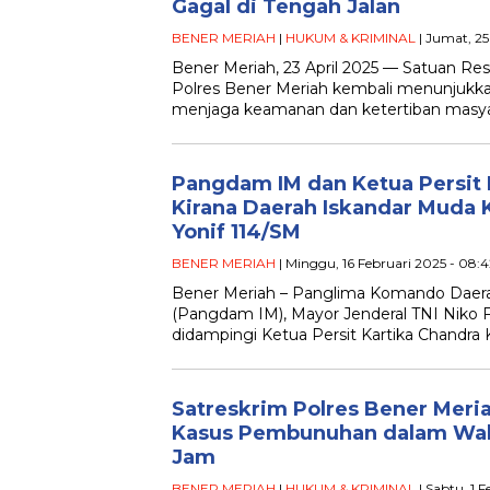
Gagal di Tengah Jalan
BENER MERIAH
|
HUKUM & KRIMINAL
| Jumat, 25
Bener Meriah, 23 April 2025 — Satuan Res
Polres Bener Meriah kembali menunjukk
menjaga keamanan dan ketertiban masyar
Pangdam IM dan Ketua Persit 
Kirana Daerah Iskandar Muda 
Yonif 114/SM
BENER MERIAH
| Minggu, 16 Februari 2025 - 08:
Bener Meriah – Panglima Komando Daerah
(Pangdam IM), Mayor Jenderal TNI Niko Fah
didampingi Ketua Persit Kartika Chandra 
Satreskrim Polres Bener Meri
Kasus Pembunuhan dalam Wak
Jam
BENER MERIAH
|
HUKUM & KRIMINAL
| Sabtu, 1 