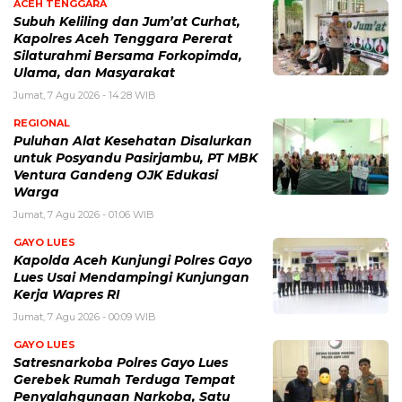
ACEH TENGGARA
Subuh Keliling dan Jum’at Curhat,
Kapolres Aceh Tenggara Pererat
Silaturahmi Bersama Forkopimda,
Ulama, dan Masyarakat
Jumat, 7 Agu 2026 - 14:28 WIB
REGIONAL
Puluhan Alat Kesehatan Disalurkan
untuk Posyandu Pasirjambu, PT MBK
Ventura Gandeng OJK Edukasi
Warga
Jumat, 7 Agu 2026 - 01:06 WIB
GAYO LUES
Kapolda Aceh Kunjungi Polres Gayo
Lues Usai Mendampingi Kunjungan
Kerja Wapres RI
Jumat, 7 Agu 2026 - 00:09 WIB
GAYO LUES
Satresnarkoba Polres Gayo Lues
Gerebek Rumah Terduga Tempat
Penyalahgunaan Narkoba, Satu