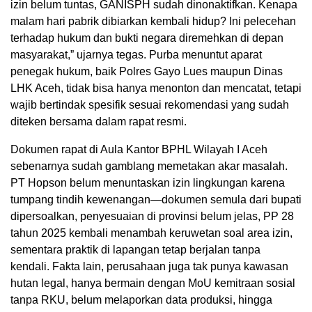
izin belum tuntas, GANISPH sudah dinonaktifkan. Kenapa
malam hari pabrik dibiarkan kembali hidup? Ini pelecehan
terhadap hukum dan bukti negara diremehkan di depan
masyarakat,” ujarnya tegas. Purba menuntut aparat
penegak hukum, baik Polres Gayo Lues maupun Dinas
LHK Aceh, tidak bisa hanya menonton dan mencatat, tetapi
wajib bertindak spesifik sesuai rekomendasi yang sudah
diteken bersama dalam rapat resmi.
Dokumen rapat di Aula Kantor BPHL Wilayah I Aceh
sebenarnya sudah gamblang memetakan akar masalah.
PT Hopson belum menuntaskan izin lingkungan karena
tumpang tindih kewenangan—dokumen semula dari bupati
dipersoalkan, penyesuaian di provinsi belum jelas, PP 28
tahun 2025 kembali menambah keruwetan soal area izin,
sementara praktik di lapangan tetap berjalan tanpa
kendali. Fakta lain, perusahaan juga tak punya kawasan
hutan legal, hanya bermain dengan MoU kemitraan sosial
tanpa RKU, belum melaporkan data produksi, hingga