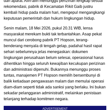
dan aparat. Alih-alih menunggu perizinan lengkap sesuai
rekomendasi, pabrik di Kecamatan Rikit Gaib justru
kembali hidup pada malam hari, mengepul mengangkangi
keputusan pemerintah dan hukum lingkungan hidup.
Senin malam, 18 Mei 2026, pukul 20.31 WIB, lensa
masyarakat merekam bukti tak terbantahkan. Asap pekat
muncul dari cerobong pabrik PT Hopson, terang-
benderang menyala di tengah gelap, padahal hasil rapat
sehari sebelumnya jelas menegaskan: dokumen
lingkungan perusahaan belum selesai, operasional harus
dihentikan hingga seluruh kewajiban kecukupan perizinan
dan administrasi dipenuhi. Bukannya menunggu proses
tuntas, manajemen PT Hopson memilih bersembunyi di
balik ketiadaan pengawasan malam dan memulai operasi
diam-diam seperti tidak ada sanksi yang berlaku. Ini bukan
sekadar pelanggaran administratif, melainkan penistaan
telanjang terhadap komitmen negara.
ADVERTISEMENT