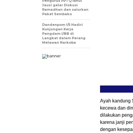
Pengurus PPTQ Ibnul
Jauzi gelar Diskusi
Ramadhan dan salurkan
Paket Sembako
Dandenpom I/5 Hadiri
Kunjungan Kerja
Pangdam I/BB di
Langkat dalam Perang
Melawan Narkoba
Ayah kandung S
kecewa dan di
dilakukan peng
karena janji pe
dengan kesepak