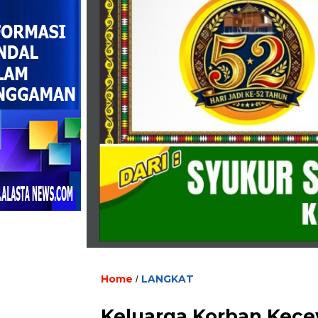
Home
LANGKAT
/
Keluarga Korban Kece