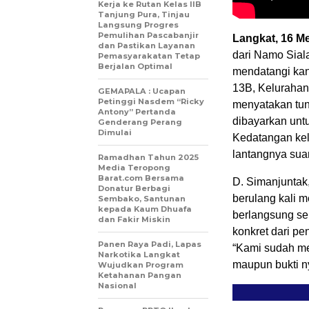
Kerja ke Rutan Kelas IIB
Tanjung Pura, Tinjau
Langsung Progres
Pemulihan Pascabanjir
Langkat, 16 Me
dan Pastikan Layanan
dari Namo Sial
Pemasyarakatan Tetap
Berjalan Optimal
mendatangi kan
13B, Kelurahan
GEMAPALA : Ucapan
Petinggi Nasdem “Ricky
menyatakan tun
Antony” Pertanda
dibayarkan unt
Genderang Perang
Dimulai
Kedatangan kelu
lantangnya sua
Ramadhan Tahun 2025
Media Teropong
Barat.com Bersama
D. Simanjuntak
Donatur Berbagi
berulang kali 
Sembako, Santunan
kepada Kaum Dhuafa
berlangsung sel
dan Fakir Miskin
konkret dari p
Panen Raya Padi, Lapas
“Kami sudah me
Narkotika Langkat
maupun bukti n
Wujudkan Program
Ketahanan Pangan
Nasional