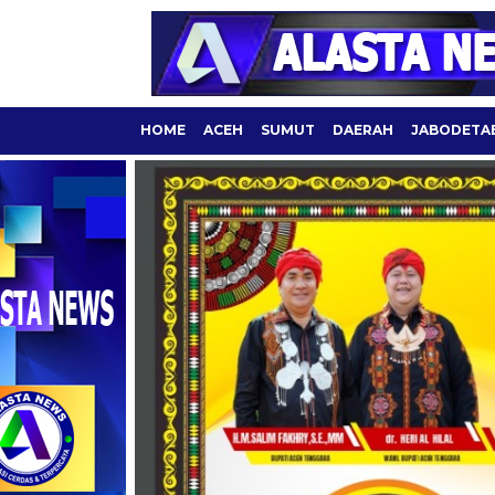
HOME
ACEH
SUMUT
DAERAH
JABODETA